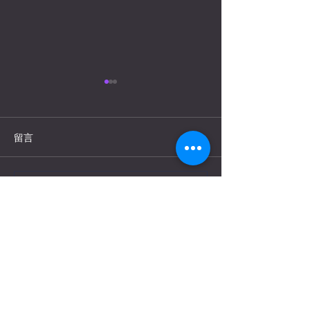
Progressive House: 不是典型
的EDM？
留言
Progressive House是Trance、
House加上Vocal所融合而成
的新曲風。
撰寫留言......
NewJeans風靡
其Jersey Club
*?!~
Contact Us