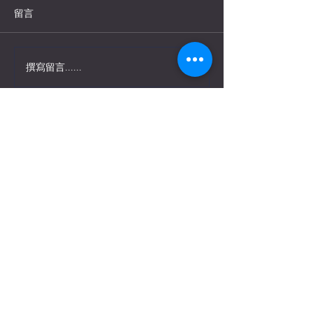
留言
Progressive House是Trance、
House加上Vocal所融合而成
的新曲風。
撰寫留言......
NewJeans風靡
其Jersey Club
*?!~
Contact Us
Copyright 2023 @ NovBee Limited. All Rights
Reserved.